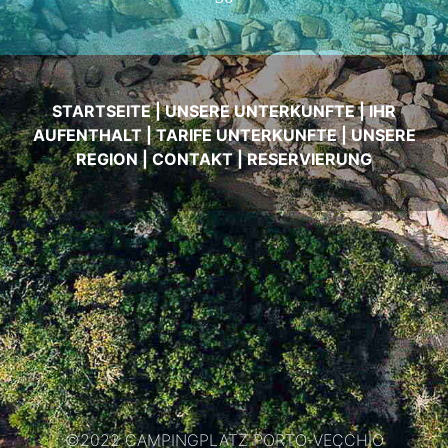
STARTSEITE
|
UNSERE UNTERKUNFTE
|
IHR
AUFENTHALT
|
TARIFE UNTERKUNFTE
|
UNSERE
REGION
|
CONTAKT
|
RESERVIERUNG
©2022 CAMPINGPLATZ PORTO-VECCHIO