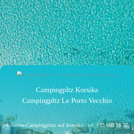
Campingpltz Korsika
Campingpltz Le Porto Vecchio
4-Sterne-Campingplatz auf Korsika -
tel: +33 603 36 57
36