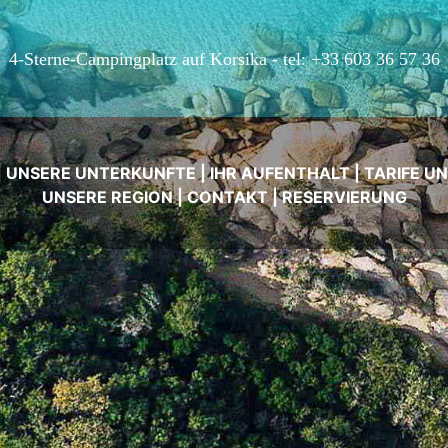
4-Sterne-Campingplatz auf Korsika -
tel: +33 603 36 57 36
|
UNSERE UNTERKUNFTE
|
IHR AUFENTHALT
|
TARIFE U
UNSERE REGION
|
CONTAKT
|
RESERVIERUNG